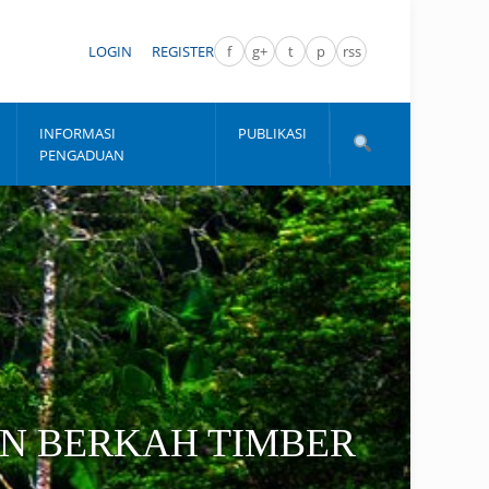
LOGIN
REGISTER
f
g+
t
p
rss
INFORMASI
PUBLIKASI
PENGADUAN
N BERKAH TIMBER