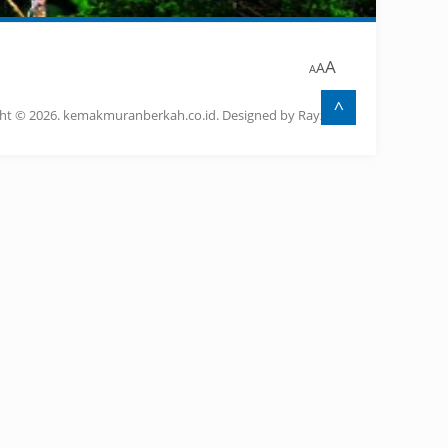
A
A
A
^
ht © 2026. kemakmuranberkah.co.id. Designed by Rayzel