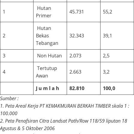
Hutan
1
45.731
55,2
Primer
Hutan
2
Bekas
32.343
39,1
Tebangan
3
Non Hutan
2.073
2,5
Tertutup
4
2.663
3,2
Awan
J u m l a h
82.810
100,0
Sumber :
1. Peta Areal Kerja PT KEMAKMURAN BERKAH TIMBER skala 1 :
100.000
2. Peta Penafsiran Citra Landsat Path/Row 118/59 liputan 18
Agustus & 5 Oktober 2006