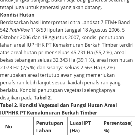
tetapi juga untuk generasi yang akan datang.
Kondisi Hutan
Berdasarkan hasil interpretasi citra Landsat 7 ETM+ Band
542
Path/Row
118/59 liputan tanggal 18 Agustus 2006, 5
Oktober 2006 dan 18 Agustus 2007, kondisi penutupan
lahan areal IUPHHK PT Kemakmuran Berkah Timber terdiri
atas areal hutan primer seluas 45.731 Ha (55,2 %), areal
bekas tebangan seluas 32.343 Ha (39,1 %), areal non hutan
2.073 Ha (2,5 %) dan sisanya seluas 2.663 Ha (3,2%)
merupakan areal tertutup awan yang memerlukan
penafsiran lebih lanjut sesuai kaidah penafsiran yang
berlaku. Kondisi penutupan vegetasi selengkapnya
disajikan pada
Tabel 2
.
Tabel 2
.
Kondisi Vegetasi dan Fungsi Hutan Areal
IUPHHK PT Kemakmuran Berkah Timber
Penutupan
Luas
HPT
Persentase
(
No
Lahan
(Ha)
%)